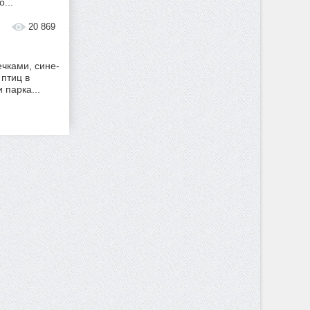
...
20 869
чками, сине-
птиц в
 парка...