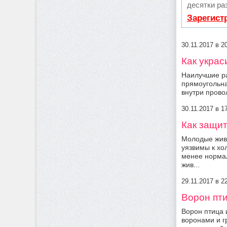
десятки ра
Зарегист
30.11.2017 в 
Как украс
Наилучшие ра
прямоугольна
внутри провол
30.11.2017 в 
Как защит
Молодые жив
уязвимы к хо
менее нормал
жив...
29.11.2017 в 
Ворон пти
Ворон птица 
воронами и г