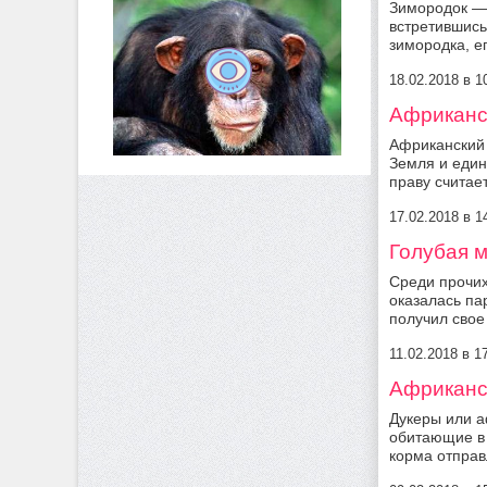
Зимородок — 
встретившись
зимородка, ег
18.02.2018 в 
Африканск
Африканский 
Земля и един
праву считае
17.02.2018 в 
Голубая м
Среди прочих
оказалась па
получил свое
11.02.2018 в 
Африканск
Дукеры или 
обитающие в 
корма отправ