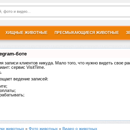
ХИЩНЫЕ ЖИВОТНЫЕ
ПРЕСМЫКАЮЩИЕСЯ ЖИВОТНЫЕ
З
legram-боте
ния записи клиентов никуда. Мало того, что нужно видеть свое р
иант:
сервис VisitTime.
о
.
рощает ведение записей:
ите;
доплаты;
рабатывать;
уки животных
»
Фото животных
»
Видео о животных