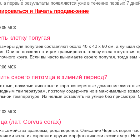
з, а первые результаты появляются уже в течение первых 7 дней
рироваться и Начать продвижение
20:05 МСК
ить клетку попугая
змеры для попугаев составляют около 40 x 40 x 60 см, а лучшая 
я. Они не позволят птицам травмировать голову из-за отсутствия 
очного круга. Если вы часто вынимаете своего попугая, тогда вам н
17:06 МСК
ить своего питомца в зимний период?
отные, пожилые животные и короткошерстные домашние животные
лодным температурам, поэтому содержите их в максимально возмо
ьной температуре. Их нельзя оставлять на улице без присмотра.
22:03 МСК
ца (лат. Corvus corax)
из семейства врановых, рода воронов. Описание Черных ворон час
рачами из-за их окраски и других морфологически схожих черт. Но 