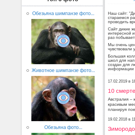
Обезьяна шимпанзе фото...
Наш сайт: "Д
стараемся ра
проводить вр
Сайт дикие ж
интересной и
раз побывает
Мы очень цен
чувствовали у
Большая колл
школ для нап
создан для л
информации о
Животное шимпанзе фото...
17.02.2019 в 
10 смерт
Австралия – 
красивым мес
планируя поез
19.02.2018 в 
Обезьяна фото...
Зимородок 