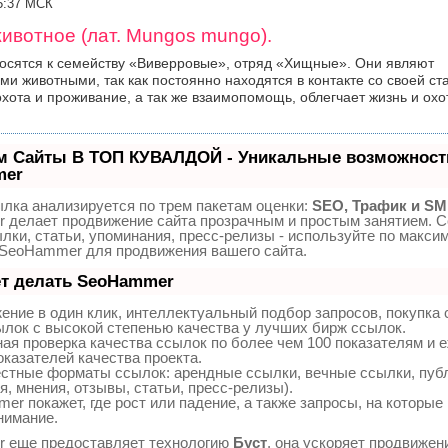
15:37 МСК
ивотное (лат. Mungos mungo).
осятся к семейству «Виверровые», отряд «Хищные». Они являют
и животными, так как постоянно находятся в контакте со своей ст
хота и проживание, а так же взаимопомощь, облегчает жизнь и охо
м Сайты В ТОП КУВАЛДОЙ - Уникальные возможност
mer
лка анализируется по трем пакетам оценки:
SEO, Трафик и SM
делает продвижение сайта прозрачным и простым занятием. С
лки, статьи, упоминания, пресс-релизы - используйте по макси
SeoHammer для продвижения вашего сайта.
ет делать SeoHammer
ние в один клик, интеллектуальный подбор запросов, покупка
лок с высокой степенью качества у лучших бирж ссылок.
ая проверка качества ссылок по более чем 100 показателям и
оказателей качества проекта.
стные форматы ссылок: арендные ссылки, вечные ссылки, пуб
я, мнения, отзывы, статьи, пресс-релизы).
r покажет, где рост или падение, а также запросы, на которые
нимание.
 еще предоставляет технологию
Буст
, она ускоряет продвижен