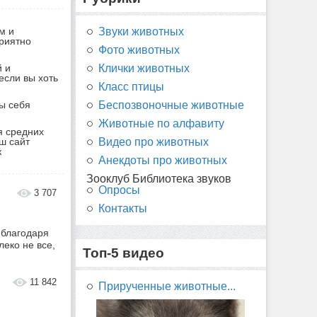
м и
Звуки животных
приятно
Фото животных
й и
Клички животных
если вы хоть
Класс птицы
ы себя
Беспозвоночные животные
Животные по алфавиту
я средних
ш сайт
Видео про животных
к
Анекдоты про животных
Зооклуб Библиотека звуков
Опросы
3 707
Контакты
 благодаря
еко не все,
Топ-5 видео
11 842
Прирученные животные...