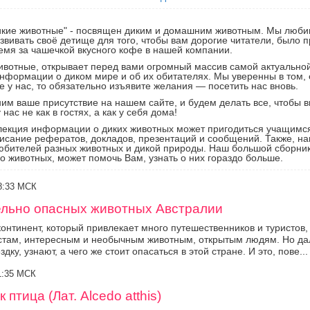
икие животные" - посвящен диким и домашним животным. Мы люби
звивать своё детище для того, чтобы вам дорогие читатели, было 
емя за чашечкой вкусного кофе в нашей компании.
ивотные, открывает перед вами огромный массив самой актуально
нформации о диком мире и об их обитателях. Мы уверенны в том, 
е у нас, то обязательно изъявите желания — посетить нас вновь.
им ваше присутствие на нашем сайте, и будем делать все, чтобы в
 нас не как в гостях, а как у себя дома!
екция информации о диких животных может пригодиться учащимс
исание рефератов, докладов, презентаций и сообщений. Также, на
юбителей разных животных и дикой природы. Наш большой сборни
 животных, может помочь Вам, узнать о них гораздо больше.
18:33 МСК
ельно опасных животных Австралии
континент, который привлекает много путешественников и туристов,
там, интересным и необычным животным, открытым людям. Но дал
дку, узнают, а чего же стоит опасаться в этой стране. И это, пове...
11:35 МСК
птица (Лат. Alcedo atthis)