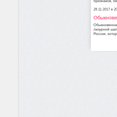
признаков, б
28.11.2017 в 
Обыкновен
Обыкновенная
лазурной шап
России, кото