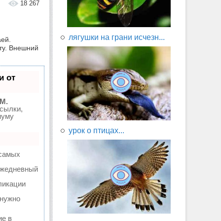
18 267
лягушки на грани исчезн...
аей.
ту. Внешний
и от
M.
сылки,
муму
урок о птицах...
 самых
 ежедневный
ликации
 нужно
ие в