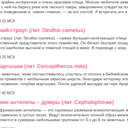
крайне интересная и очень красивая птица. Многие любители жив
 с ней на берегу реки или лесного озера, завороженно следят за п
о поведением и, самое главное, — за его охотой. А встретить его в 
10:15 МСК
ий страус (лат. Struthio camelus)
страус (лат. Struthio camelus) – самая большая нелетающая птица
ственный представитель этого семейства. Он бегает быстрее лошад
тся наиболее высокой и тяжелой птицей в мире. В переводе с азер..
14:25 МСК
артышка (лат. Cercopithecus mitis)
 животных, коим посчастливилось спастись от потопа в библейском 
ра приматов с необычным окрасом шерсти, благодаря которому это
 название: голубая мартышка. После удачной высадки на горе Арара
17:40 МСК
ие антилопы – дукеры (лат. Cephalophinae)
африканские антилопы — это скромных размеров млекопитающие ж
саваннах и густых лесах. Ведут исключительно ночной образ жизни
ляются в сумерках небольшими группами от 3-х до 6-ти животных. Н