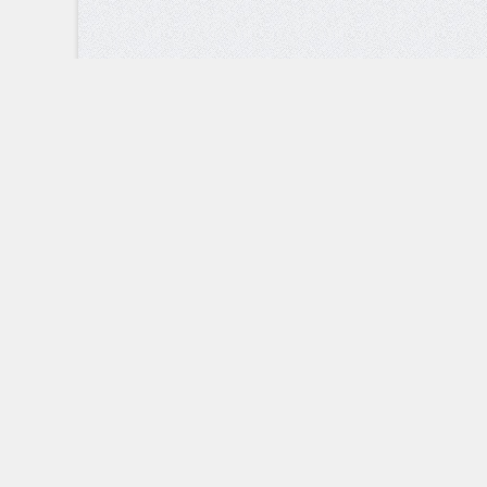
Все статьи уникальны и копированию не подлежат.
Не забывайте, о статье 146 уголовного кодекса РФ «О нарушении ав
|
|
|
|
Звуки животных
Фото
Видео
Карта сайта
Контакты
© 2016 - 2023 / Wild-Animals.ru
Дикие животные России, дикий мир животных, обитател