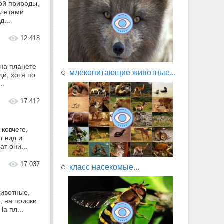
ой природы,
олетами
д...
12 418
 на планете
млекопитающие животные...
и, хотя по
.
17 412
ковчеге,
т вид и
т они...
17 037
класс насекомые...
ивотные,
, на поиски
а пл...