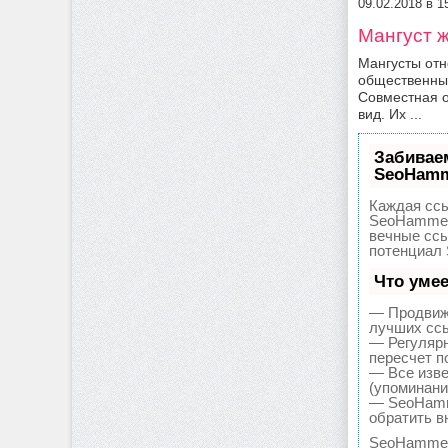
09.02.2018 в 
Мангуст ж
Мангусты отн
общественным
Совместная о
вид. Их ...
Забивае
SeoHam
Каждая ссы
SeoHammer 
вечные ссы
потенциал 
Что уме
— Продвиже
лучших ссы
— Регулярн
пересчет п
— Все изве
(упоминани
— SeoHamme
обратить в
SeoHammer