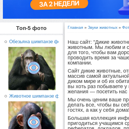
Топ-5 фото
Главная
»
Звуки животных
»
Фот
Наш сайт: "Дикие живот
Обезьяна шимпанзе фото...
животным. Мы любим и с
для того, чтобы вам дор
проводить время за чаше
компании.
Сайт дикие животные, о
массив самой актуально
диком мире и об их обит
вы хоть раз побываете у 
желания — посетить нас 
Животное шимпанзе фото...
Мы очень ценим ваше пр
делать все, чтобы вы себ
гостях, а как у себя дома
Большая коллекция инфо
пригодиться учащимся с
рефератов, докладов, пр