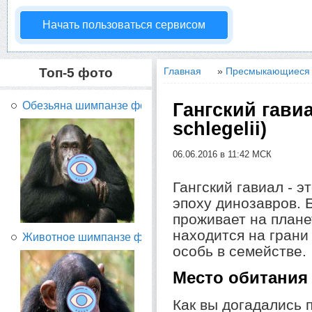
Начать пользоваться сервисом
Топ-5 фото
Главная
»
Пресмыкающиеся 
Гангский гавиа
Обезьяна шимпанзе фото...
schlegelii)
06.06.2016 в 11:42 МСК
Гангский гавиал - э
эпоху динозавров. 
проживает на плане
находится на грани
Животное шимпанзе фото...
особь в семействе.
Место обитания
Как вы догадались 