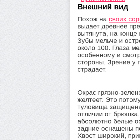
Внешний вид
Похож на
своих со
выдает древнее пр
вытянута, на конце
Зубы мельче и остр
около 100. Глаза м
особенному и смот
стороны. Зрение у 
страдает.
Окрас грязно-зелен
желтеет. Это потом
туловища защищена
отличии от брюшка.
абсолютно белые о
задние оснащены п
Хвост широкий, при