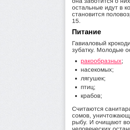
она заботится о ни
остальные идут в к
становится половоз
15.
Питание
Гавиаловый крокод
зубатку. Молодые о
ракообразных
;
насекомых;
лягушек;
птиц;
крабов;
Считаются санитара
сомов, уничтожаю
рыбу. И очищают во
человеческих останк