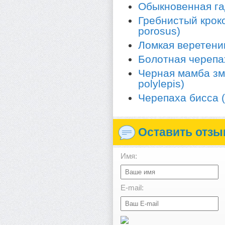
Обыкновенная гад
Гребнистый кроко
porosus)
Ломкая веретеница
Болотная черепах
Черная мамба зме
polylepis)
Черепаха бисса (
Оставить отзы
Имя:
E-mail: