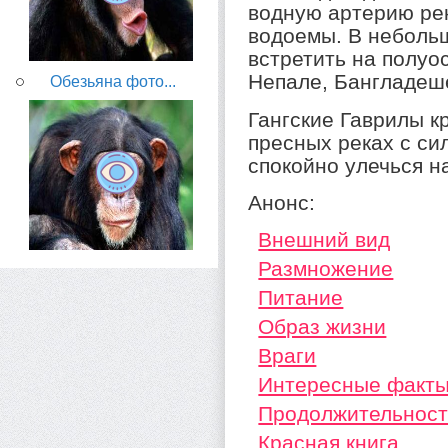
водную артерию ре
водоемы. В неболь
встретить на полуо
Непале, Бангладеш
Обезьяна фото...
Гангские Гаврилы к
пресных реках с си
спокойно улечься н
Анонс:
Внешний вид
Размножение
Питание
Образ жизни
Враги
Интересные факт
Продолжительност
Красная книга