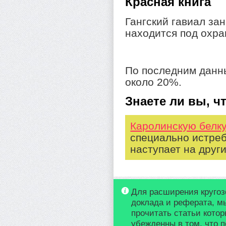
Красная книга
Гангский гавиал за
находится под охра
По последним данн
около 20%.
Знаете ли вы, чт
Каролинскую белк
специально истреб
наступает на друг
Для расширения кругоз
доклада и реферата, м
прочитать статьи кото
убежденны в том, что п