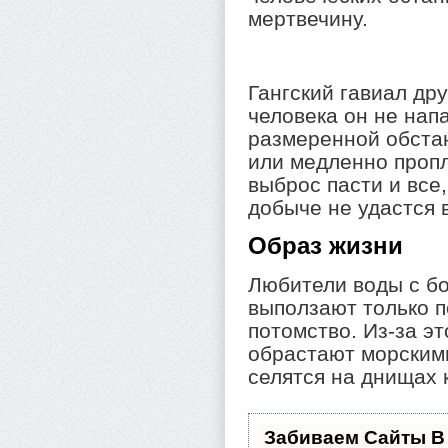
мертвечину.
Гангский гавиал др
человека он не нап
размеренной обстан
или медленно пропл
выброс пасти и все
добыче не удастся 
Образ жизни
Любители воды с б
выползают только п
потомство. Из-за эт
обрастают морским
селятся на днищах 
Забиваем Сайты В