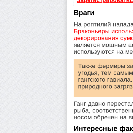
Зарегистрироватьс
Враги
На рептилий напада
Браконьеры исполь
декорирования сум
является мощным а
используются на м
Также фермеры за
угодья, тем самы
гангского гавиала
природного загряз
Ганг давно переста
рыба, соответствен
носом обречен на 
Интересные фа