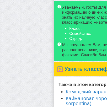
Уважаемый, гость! Для
информацию о диких ж
знать их научную клас
классификацию животно
Класс;
Семейство;
Отряд;
Мы предлагаем Вам, пе
расположена ниже, и д
фактами. Спасибо Вам з
Узнать класси
Также в этой категор
Комодский варан 
Каймановая череп
serpentina)