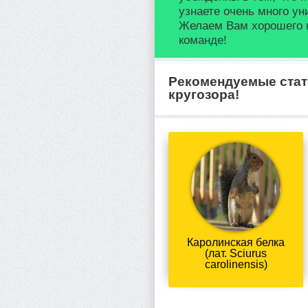
узнаете очень много у
Желаем Вам хорошего 
команде!
Рекомендуемые стат
кругозора!
Каролинская белка
(лат. Sciurus
carolinensis)