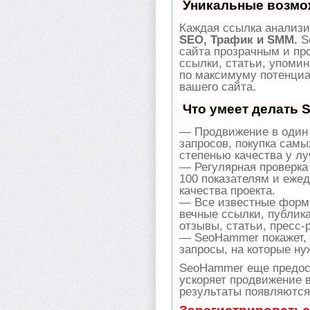
Уникальные возмо
Каждая ссылка анализи
SEO, Трафик и SMM.
S
сайта прозрачным и пр
ссылки, статьи, упомин
по максимуму потенци
вашего сайта.
Что умеет делать
— Продвижение в один 
запросов, покупка сам
степенью качества у л
— Регулярная проверка
100 показателям и еже
качества проекта.
— Все известные форма
вечные ссылки, публик
отзывы, статьи, пресс-
— SeoHammer покажет, г
запросы, на которые ну
SeoHammer еще предос
ускоряет продвижение в
результаты появляются 