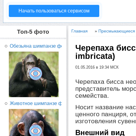
Начать пользоваться сервисом
Топ-5 фото
Главная
»
Пресмыкающиеся 
Черепаха бисса
Обезьяна шимпанзе фото...
imbricata)
01.05.2016 в 19:34 МСК
Черепаха бисса не
представитель морс
семейства.
Животное шимпанзе фото...
Носит название нас
ценного панциря, о
изготовления сувен
Внешний вид