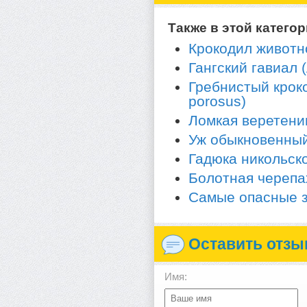
Также в этой категор
Крокодил животное
Гангский гавиал (
Гребнистый кроко
porosus)
Ломкая веретеница
Уж обыкновенный (
Гадюка никольског
Болотная черепах
Самые опасные з
Оставить отзы
Имя: