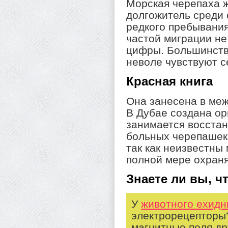
Морская черепаха ж
долгожитель среди 
редкого пребывания
частой миграции не
цифры. Большинство
неволе чувствуют с
Красная книга
Она занесена в меж
В Дубае создана ор
занимается восста
больных черепашек.
так как неизвестны 
полной мере охран
Знаете ли вы, чт
У
животного ехид
электрорецепторы
магнитные поля др