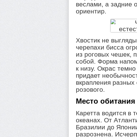
веслами, а задние 
ориентир.
Хвостик не выгляды
черепахи бисса ог
из роговых чешек,
собой. Форма напом
к низу. Окрас темн
придает необычност
вкрапления разных 
розового.
Место обитания
Каретта водится в 
океанах. От Атланти
Бразилии до Япони
разрознена. Исче