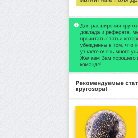
Для расширения кругоз
доклада и реферата, м
прочитать статьи кото
убежденны в том, что п
узнаете очень много у
Желаем Вам хорошего 
команде!
Рекомендуемые стат
кругозора!