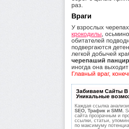
раз.
Враги
У взрослых черепах
крокодилы
, осьмин
обитателей подвод
подвергаются дете
легкой добычей кра
черепаший панцир
иногда она выходит
Главный враг, коне
Забиваем Сайты В
Уникальные возмо
Каждая ссылка анализи
SEO, Трафик и SMM.
S
сайта прозрачным и пр
ссылки, статьи, упомин
по максимуму потенци