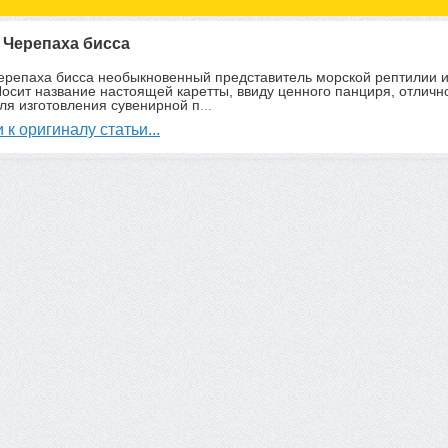
: Черепаха бисса
черепаха бисса необыкновенный представитель морской рептилии и
Носит название настоящей каретты, ввиду ценного панциря, отличн
ля изготовления сувенирной п
...
 к оригиналу статьи...