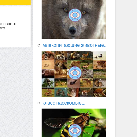
з своего
ого
млекопитающие животные...
класс насекомые...