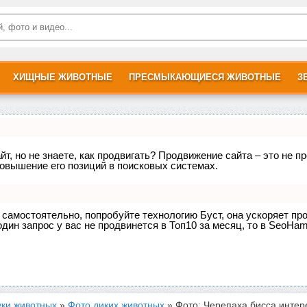
ХИЩНЫЕ ЖИВОТНЫЕ
ПРЕСМЫКАЮЩИЕСЯ ЖИВОТНЫЕ
З
т, но не знаете, как продвигать? Продвижение сайта – это не п
овышение его позиций в поисковых системах.
е самостоятельно, попробуйте технологию
Буст
, она ускоряет пр
дин запрос у вас не продвинется в Топ10 за месяц, то в
SeoHam
уки животных
»
Фото диких животных
» Фото: Черепаха бисса инте