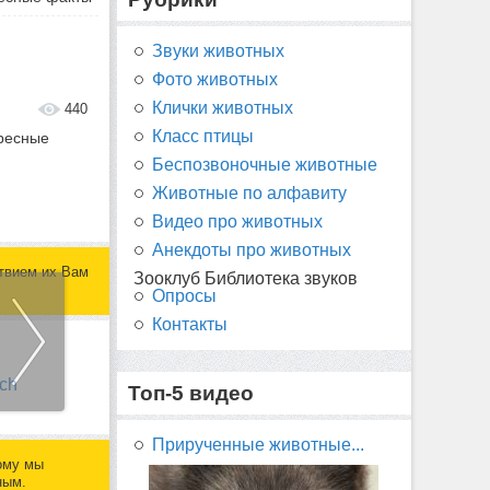
Звуки животных
Фото животных
Клички животных
440
Класс птицы
ересные
Беспозвоночные животные
Животные по алфавиту
Видео про животных
Анекдоты про животных
твием их Вам
Зооклуб Библиотека звуков
Опросы
Контакты
Топ-5 видео
Прирученные животные...
ому мы
ным.