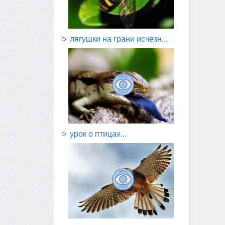
лягушки на грани исчезн...
урок о птицах...