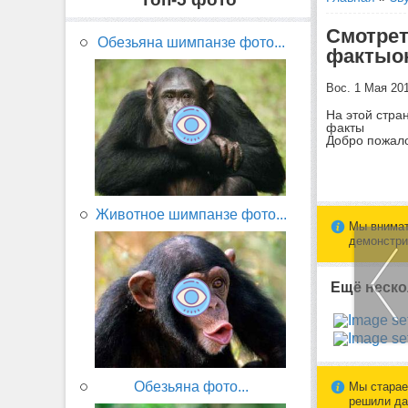
Смотрет
Обезьяна шимпанзе фото...
фактыо
Вос. 1 Мая 20
На этой стра
факты
Добро пожало
Животное шимпанзе фото...
Мы внимат
демонстри
Ещё неско
Обезьяна фото...
Мы старае
решили да