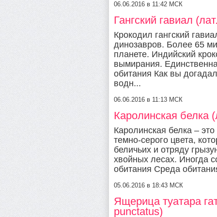
06.06.2016 в 11:42 МСК
Гангский гавиал (лат.
Крокодил гангский гавиа
динозавров. Более 65 м
планете. Индийский крок
вымирания. Единственна
обитания Как вы догадал
водн...
06.06.2016 в 11:13 МСК
Каролинская белка (ла
Каролинская белка – эт
темно-серого цвета, кото
беличьих и отряду грызу
хвойных лесах. Иногда с
обитания Среда обитани
05.06.2016 в 18:43 МСК
Ящерица туатара гат
punctatus)