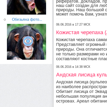
рефератов, докладов, пр
наш сайт создан для лю
природы. Наш большой с
может помочь Вам, узнат
Обезьяна фото...
06.06.2016 в 17:27 МСК
Кожистая черепаха (л
Кожистая черепаха самая
Представляет огромный 
природы. Она отличаетс
не только размерами но 
составляют костные плас
06.06.2016 в 14:38 МСК
Андская лисица кульп
Андская лисица (кульпео
из наиболее распростра
Обитает лисица от Эквад
небольшая популяция ан
островах. Ареал обитани