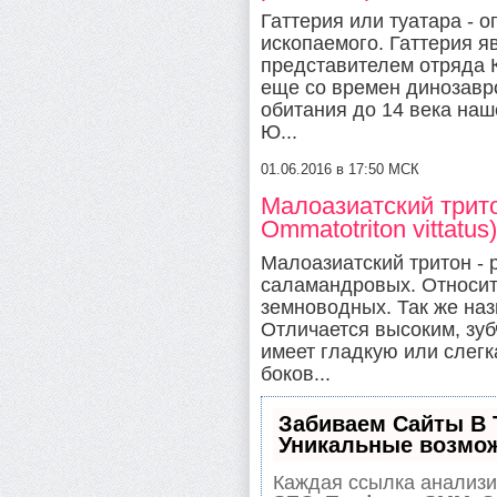
Гаттерия или туатара - 
ископаемого. Гаттерия 
представителем отряда
еще со времен динозавр
обитания до 14 века наш
Ю...
01.06.2016 в 17:50 МСК
Малоазиатский трито
Ommatotriton vittatus
Малоазиатский тритон - 
саламандровых. Относит
земноводных. Так же на
Отличается высоким, зуб
имеет гладкую или слег
боков...
Забиваем Сайты В
Уникальные возмо
Каждая ссылка анализир