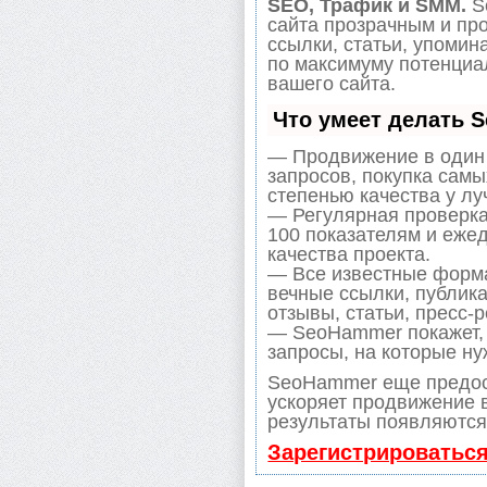
SEO, Трафик и SMM.
S
сайта прозрачным и пр
ссылки, статьи, упомин
по максимуму потенци
вашего сайта.
Что умеет делать 
— Продвижение в один 
запросов, покупка сам
степенью качества у лу
— Регулярная проверка
100 показателям и еже
качества проекта.
— Все известные форма
вечные ссылки, публик
отзывы, статьи, пресс-р
— SeoHammer покажет, г
запросы, на которые ну
SeoHammer еще предос
ускоряет продвижение в
результаты появляются 
Зарегистрироватьс