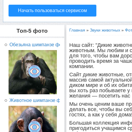
Начать пользоваться сервисом
Топ-5 фото
Главная
»
Звуки животных
»
Фот
Наш сайт: "Дикие живот
Обезьяна шимпанзе фото...
животным. Мы любим и с
для того, чтобы вам дор
проводить время за чаше
компании.
Сайт дикие животные, о
массив самой актуально
диком мире и об их обит
вы хоть раз побываете у 
желания — посетить нас 
Животное шимпанзе фото...
Мы очень ценим ваше пр
делать все, чтобы вы себ
гостях, а как у себя дома
Большая коллекция инфо
пригодиться учащимся с