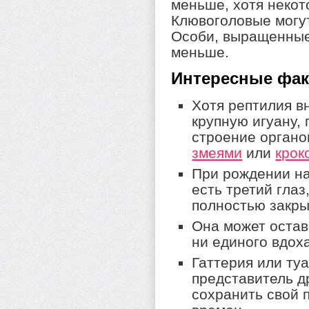
меньше, хотя некот
Клювоголовые могут
Особи, выращенные
меньше.
Интересные фа
Хотя рептилия в
крупную игуану, 
строение органо
змеями
или
крок
При рождении на
есть третий глаз
полностью закры
Она может остав
ни единого вдоха
Гаттерия или ту
представитель д
сохранить свой 