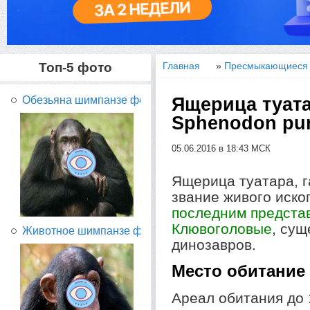
Топ-5 фото
Главная
»
Пресмыкающиеся 
Ящерица туата
Обезьяна шимпанзе фото...
Sphenodon pun
05.06.2016 в 18:43 МСК
Ящерица туатара, г
звание живого иско
последним предста
Клювоголовые
, су
Животное шимпанзе фото...
динозавров.
Место обитание
Ареал обитания до 