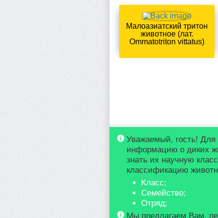
Малоазиатский тритон
животное (лат.
Ommatotriton vittatus)
Уважаемый, гость! Для
информацию о диких ж
знать их научную клас
классификацию животно
Класс;
Семейство;
Отряд;
Мы предлагаем Вам, пе