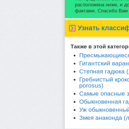
расположена ниже, и д
фактами. Спасибо Вам з
Узнать класси
Также в этой категор
Пресмыкающиеся
Гигантский варан 
Степная гадюка (ла
Гребнистый кроко
porosus)
Самые опасные з
Обыкновенная гад
Уж обыкновенный (
Змея анаконда (л