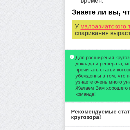
времен.
Знаете ли вы, чт
У
малоазиатского 
спаривания выраст
Для расширения кругоз
доклада и реферата, м
прочитать статьи кото
убежденны в том, что п
узнаете очень много у
Желаем Вам хорошего 
команде!
Рекомендуемые стат
кругозора!