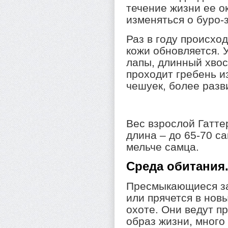
течение жизни ее о
изменяться о буро-
Раз в году происход
кожи обновляется. 
лапы, длинный хвос
проходит гребень и
чешуек, более разв
Вес взрослой Гатте
длина – до 65-70 с
мельче самца.
Среда обитания
Пресмыкающиеся за
или прячется в нов
охоте. Они ведут 
образ жизни, много