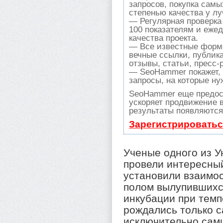
запросов, покупка сам
степенью качества у л
— Регулярная проверка
100 показателям и еже
качества проекта.
— Все известные форма
вечные ссылки, публик
отзывы, статьи, пресс-
— SeoHammer покажет, г
запросы, на которые ну
SeoHammer еще предос
ускоряет продвижение в
результаты появляются 
Зарегистрироватьс
Ученые одного из У
провели интересны
установили взаимо
полом вылупившихс
инкубации при темп
рождались только с
исключительно сам