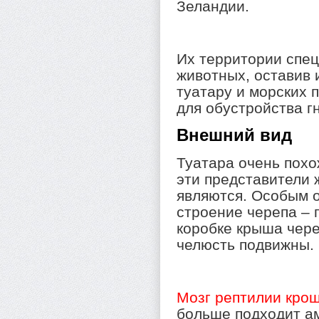
Зеландии.
Их территории спец
животных, оставив 
туатару и морских 
для обустройства г
Внешний вид
Туатара очень пох
эти представители 
являются. Особым о
строение черепа – 
коробке крыша чере
челюсть подвижны.
Мозг рептилии кро
больше подходит а