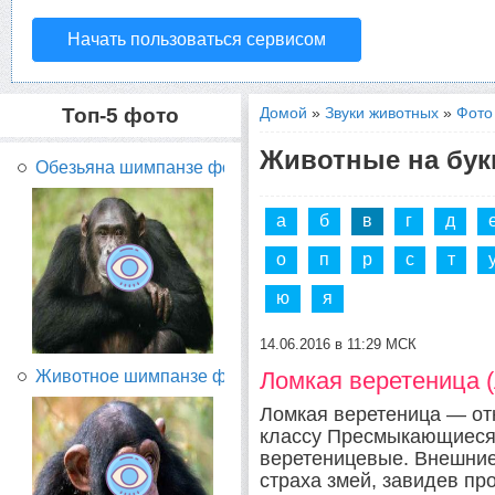
Начать пользоваться сервисом
Топ-5 фото
Домой
»
Звуки животных
»
Фото
Животные на бук
Обезьяна шимпанзе фото...
а
б
в
г
д
о
п
р
с
т
ю
я
14.06.2016 в 11:29 МСК
Животное шимпанзе фото...
Ломкая веретеница (ла
Ломкая веретеница — отн
классу Пресмыкающиеся 
веретеницевые. Внешние
страха змей, завидев пр