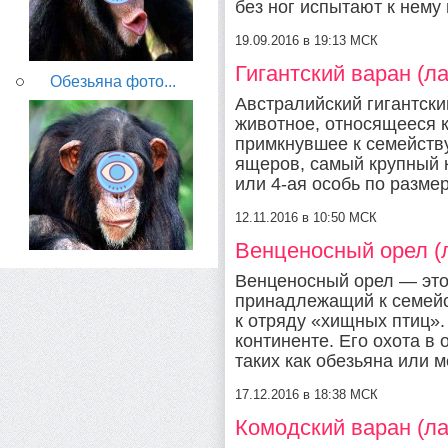
без ног испытают к нему 
19.09.2016 в 19:13 МСК
Гигантский варан (ла
Обезьяна фото...
Австралийский гигантск
животное, относящееся 
примкнувшее к семейств
ящеров, самый крупный 
или 4-ая особь по разме
12.11.2016 в 10:50 МСК
Венценосный орел (л
Венценосный орел — это
принадлежащий к семейс
к отряду «хищных птиц»
континенте. Его охота в
таких как обезьяна или м
17.12.2016 в 18:38 МСК
Комодский варан (ла