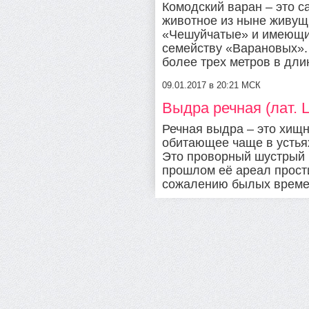
Комодский варан – это 
животное из ныне живущ
«Чешуйчатые» и имеющи
семейству «Варановых».
более трех метров в длин
09.01.2017 в 20:21 МСК
Выдра речная (лат. Lu
Речная выдра – это хищ
обитающее чаще в устьях
Это проворный шустрый 
прошлом её ареал прост
сожалению былых времен,