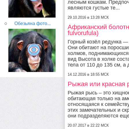
лесным кошкам. Предпоч
являются густые те...
29.10.2016 в 13:28 МСК
Обезьяна фото...
Африканский болотн
fulvorufula)
Горный козёл редунка —
Они обитают на поросши
холмов, поднимающихся
вид Высота в холке сост
тела от 110 до 135 см, а 
14.12.2016 в 18:55 МСК
Рыжая или красная ры
Рыжая рысь – это хищн
обитающая только на ам
относящаяся к семейств
этих замечательных и ск
они подразделяются еще 
20.07.2017 в 22:22 МСК