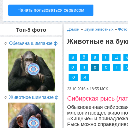
Начать пользоваться сервисом
Топ-5 фото
Домой
»
Звуки животных
»
Фото
Животные на бук
Обезьяна шимпанзе фото...
а
б
в
г
д
о
п
р
с
т
ю
я
23.10.2016 в 18:55 МСК
Животное шимпанзе фото...
Сибирская рысь (лат.
Обыкновенная сибирская
млекопитающее животное
«Хищные» и принадлежа
Рысь можно справедливо