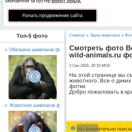
SeoHammer
за бустер
вернут деньги.
Начать продвижение сайта
Топ-5 фото
Главная
»
Звуки животных
»
Фот
Смотреть фото В
Обезьяна шимпанзе фото...
wild-animals.ru 
2 Сен 2016, 20:33 МСК
На этой странице вы с
животного: Все о диких
фотки
Добро пожаловать в кр
Животное шимпанзе фото...
Мы внимательно поиск