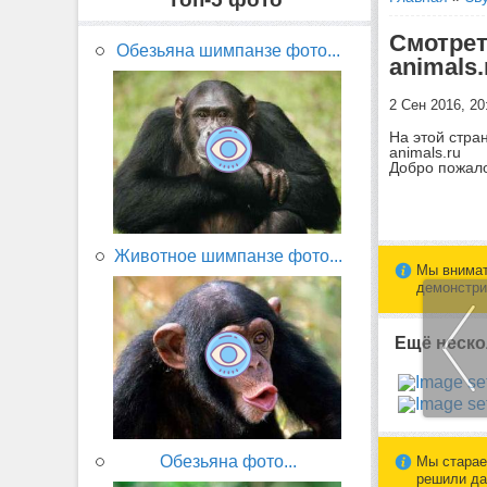
Смотрет
Обезьяна шимпанзе фото...
animals
2 Сен 2016, 2
На этой стра
animals.ru
Добро пожало
Животное шимпанзе фото...
Мы внимат
демонстри
Ещё неско
Обезьяна фото...
Мы старае
решили да