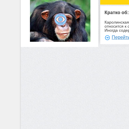
Кратко об
Каролинская
относится к 
Иногда соде
Перейти