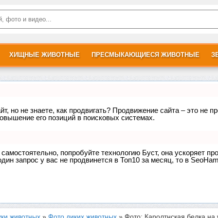
ХИЩНЫЕ ЖИВОТНЫЕ
ПРЕСМЫКАЮЩИЕСЯ ЖИВОТНЫЕ
З
т, но не знаете, как продвигать? Продвижение сайта – это не п
овышение его позиций в поисковых системах.
е самостоятельно, попробуйте технологию
Буст
, она ускоряет пр
дин запрос у вас не продвинется в Топ10 за месяц, то в
SeoHam
уки животных
»
Фото диких животных
» Фото: Каролтнская белка на wil