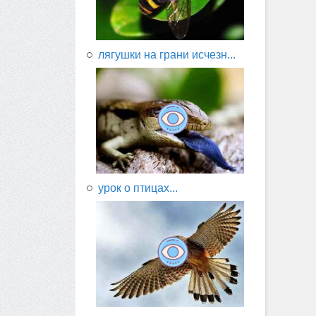
лягушки на грани исчезн...
урок о птицах...