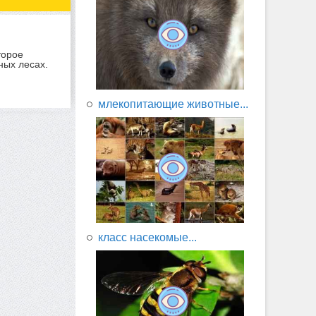
торое
ных лесах.
млекопитающие животные...
класс насекомые...