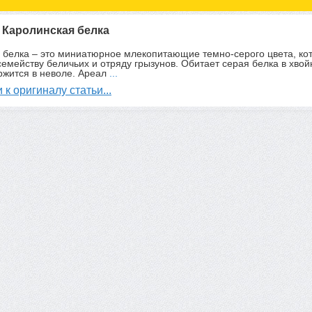
: Каролинская белка
 белка – это миниатюрное млекопитающие темно-серого цвета, ко
семейству беличьих и отряду грызунов. Обитает серая белка в хвой
ржится в неволе. Ареал
...
 к оригиналу статьи...