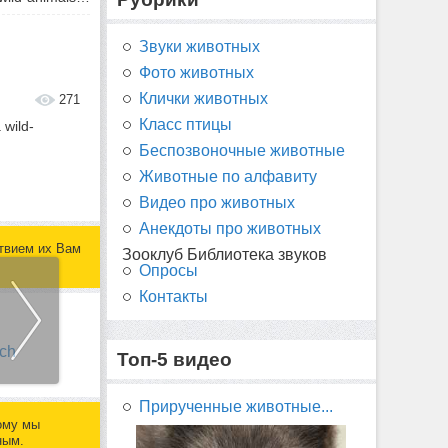
Звуки животных
Фото животных
Клички животных
271
Класс птицы
wild-
Беспозвоночные животные
Животные по алфавиту
Видео про животных
Анекдоты про животных
твием их Вам
Зооклуб Библиотека звуков
Опросы
Контакты
Топ-5 видео
Прирученные животные...
ому мы
ным.