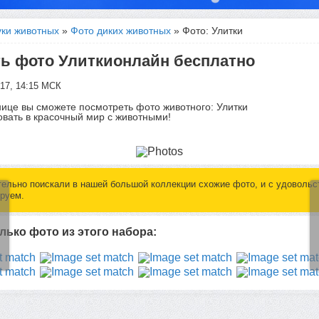
уки животных
»
Фото диких животных
» Фото: Улитки
ь фото Улиткионлайн бесплатно
017, 14:15 МСК
нице вы сможете посмотреть фото животного: Улитки
вать в красочный мир с животными!
ельно поискали в нашей большой коллекции схожие фото, и с удовольс
руем.
лько фото из этого набора: