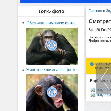
Топ-5 фото
Главная
»
Зв
Смотрет
Обезьяна шимпанзе фото...
Вос. 29 Янв 2
На этой стра
Добро пожало
Мы внимат
демонстри
Животное шимпанзе фото...
Ещё неско