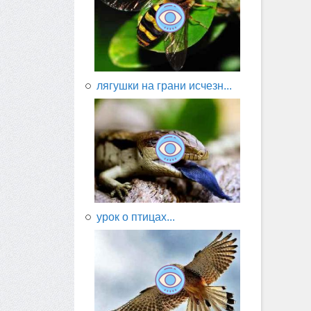
лягушки на грани исчезн...
урок о птицах...