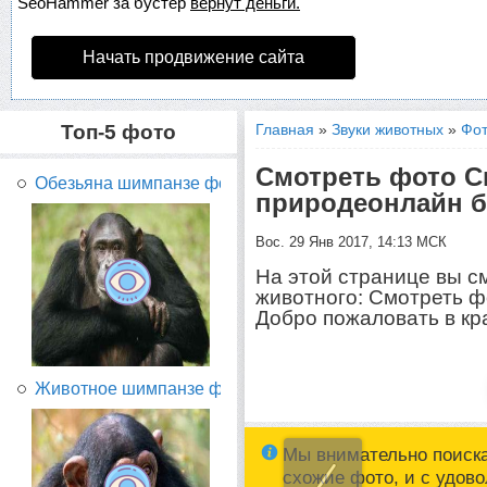
SeoHammer
за бустер
вернут деньги.
Начать продвижение сайта
Топ-5 фото
Главная
»
Звуки животных
»
Фот
Смотреть фото С
Обезьяна шимпанзе фото...
природеонлайн б
Вос. 29 Янв 2017, 14:13 МСК
На этой странице вы с
животного: Смотреть ф
Добро пожаловать в кр
Животное шимпанзе фото...
Мы внимательно поиск
схожие фото, и с удов