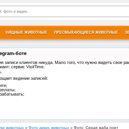
ХИЩНЫЕ ЖИВОТНЫЕ
ПРЕСМЫКАЮЩИЕСЯ ЖИВОТНЫЕ
З
legram-боте
ния записи клиентов никуда. Мало того, что нужно видеть свое р
иант:
сервис VisitTime.
о
.
рощает ведение записей:
ите;
доплаты;
рабатывать;
уки животных
»
Фото диких животных
» Фото: Серая жаба поет