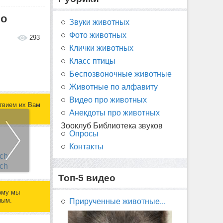
но
Звуки животных
Фото животных
293
Клички животных
Класс птицы
Беспозвоночные животные
Животные по алфавиту
Видео про животных
твием их Вам
Анекдоты про животных
Зооклуб Библиотека звуков
Опросы
Контакты
Топ-5 видео
ому мы
ным.
Прирученные животные...