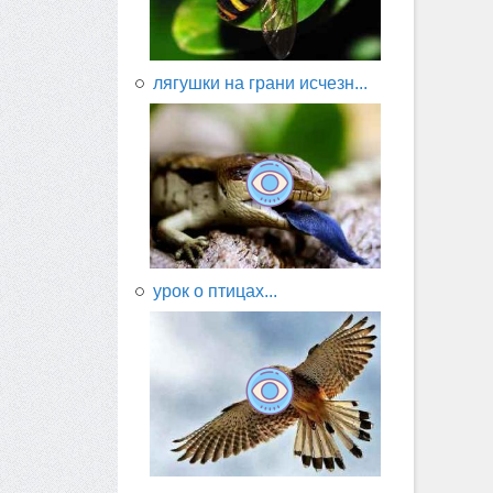
лягушки на грани исчезн...
урок о птицах...