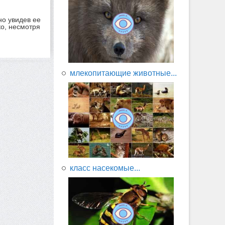
но увидев ее
ко, несмотря
млекопитающие животные...
класс насекомые...