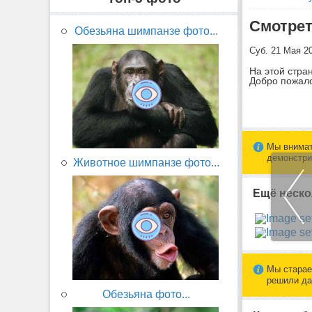
Смотрет
Обезьяна шимпанзе фото...
Суб. 21 Мая 2
На этой стра
Добро пожало
Мы внимат
демонстри
Животное шимпанзе фото...
Ещё неско
Мы старае
решили да
Обезьяна фото...