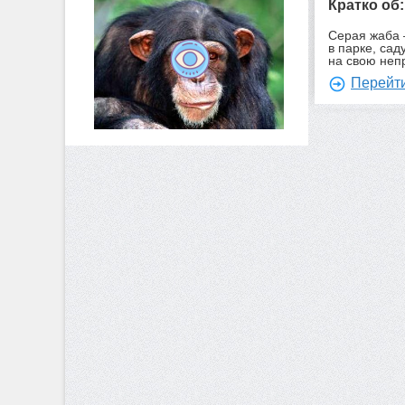
Кратко об
Серая жаба 
в парке, сад
на свою неп
Перейти