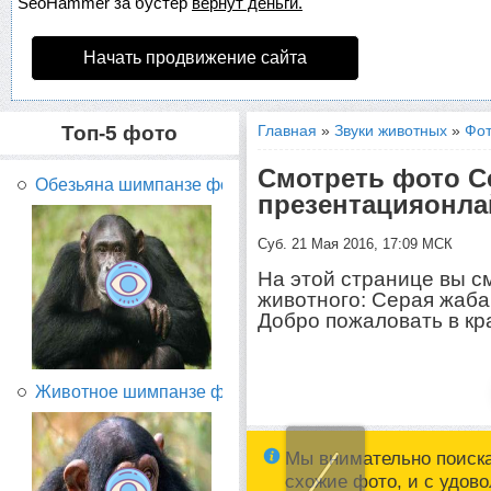
SeoHammer
за бустер
вернут деньги.
Начать продвижение сайта
Топ-5 фото
Главная
»
Звуки животных
»
Фот
Смотреть фото С
Обезьяна шимпанзе фото...
презентацияонла
Суб. 21 Мая 2016, 17:09 МСК
На этой странице вы с
животного: Серая жаба
Добро пожаловать в кр
Животное шимпанзе фото...
Мы внимательно поиск
схожие фото, и с удов