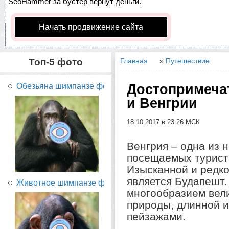
SeoHammer
за бустер
вернут деньги.
Начать продвижение сайта
Топ-5 фото
Главная
»
Путешествие
Достопримеча
Обезьяна шимпанзе фото...
и Венгрии
18.10.2017 в 23:26 МСК
Венгрия – одна из 
посещаемых турист
Изысканной и редк
является Будапешт.
Животное шимпанзе фото...
многообразием вели
природы, длинной 
пейзажами.