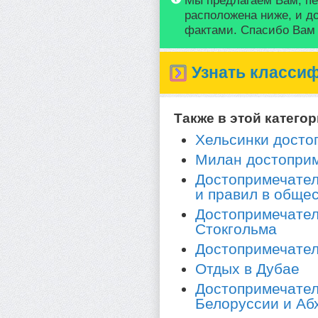
Мы предлагаем Вам, пе
расположена ниже, и д
фактами. Спасибо Вам з
Узнать класси
Также в этой категор
Хельсинки досто
Милан достопри
Достопримечател
и правил в общес
Достопримечател
Стокгольма
Достопримечате
Отдых в Дубае
Достопримечател
Белоруссии и Аб