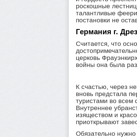
роскошные лестниц
талантливые феери
постановки не оста
Германия г. Дре
Считается, что осн
достопримечательн
церковь Фрауэнкирх
войны она была ра
К счастью, через н
вновь предстала пе
туристами во всем 
Внутреннее убранс
изяществом и красо
приоткрывают заве
Обязательно нужно 