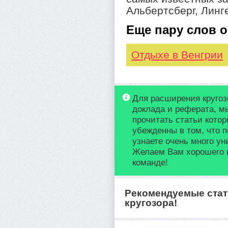
Альбертсберг, Линг
Еще пару слов об
Отдыхе в Венгрии
Для расширения кругоз
доклада и реферата, м
прочитать статьи кото
убежденны в том, что п
узнаете очень много у
Желаем Вам хорошего 
команде!
Рекомендуемые стат
кругозора!