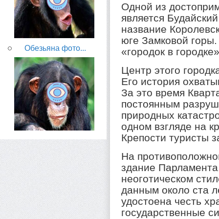
Одной из достопри
является Будайский
название Королевск
юге Замковой горы.
Обезьяна фото...
«городок в городке»
Центр этого городк
Его история охваты
За это время Кварт
постоянным разруш
природных катастро
одном взгляде на к
Крепости туристы 
На противоположно
здание Парламента
неоготическом сти
данным около ста л
удостоена честь хр
государственные си