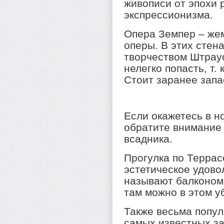
живописи от эпохи 
экспрессионизма.
Опера Земпер – же
оперы. В этих стен
творчеством Штраус
нелегко попасть, т.
Стоит заранее запа
Если окажетесь в н
обратите внимание 
всадника.
Прогулка по Террас
эстетическое удово
называют балконом
там можно в этом у
Также весьма попул
самых известных з