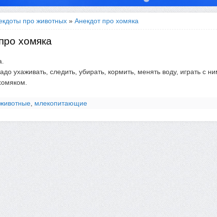
екдоты про животных
»
Анекдот про хомяка
про хомяка
а.
адо ухаживать, следить, убирать, кормить, менять воду, играть с ни
 хомяком.
животные
,
млекопитающие