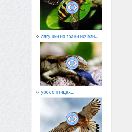
лягушки на грани исчезн...
урок о птицах...