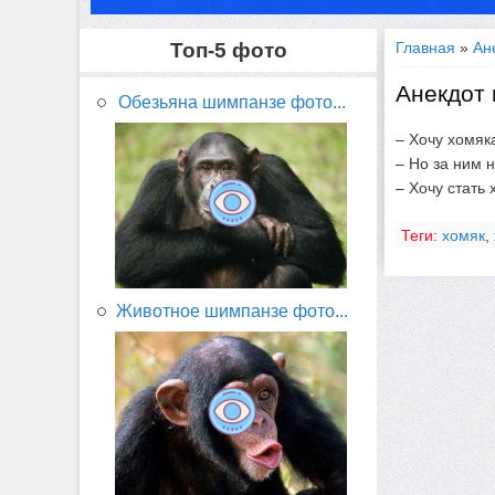
Топ-5 фото
Главная
»
Ан
Анекдот 
Обезьяна шимпанзе фото...
– Хочу хомяк
– Но за ним н
– Хочу стать
Теги:
хомяк
,
Животное шимпанзе фото...