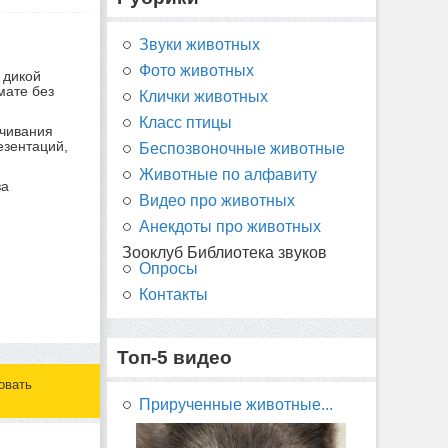
Звуки животных
Фото животных
 дикой
мате без
Клички животных
Класс птицы
учивания
езентаций,
Беспозвоночные животные
Животные по алфавиту
за
Видео про животных
Анекдоты про животных
Зооклуб Библиотека звуков
Опросы
Контакты
Топ-5 видео
овать
Прирученные животные...