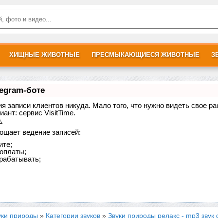
ХИЩНЫЕ ЖИВОТНЫЕ
ПРЕСМЫКАЮЩИЕСЯ ЖИВОТНЫЕ
З
legram-боте
ния записи клиентов никуда. Мало того, что нужно видеть свое р
иант:
сервис VisitTime.
о
.
рощает ведение записей:
ите;
доплаты;
рабатывать;
уки природы
»
Категории звуков
»
Звуки природы релакс - mp3 звук 