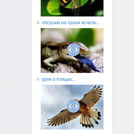
лягушки на грани исчезн...
урок о птицах...