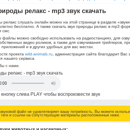
рироды релакс - mp3 звук скачать
ы релакс слушать онлайн можно на этой странице в разделе «звуки
лютно бесплатно. А также скачать звук природы релакс в mp3 фор
и смс.
 файлы можно свободно использовать на радиостанциях, для озв
собственных видео роликов, а также для озвучивания трейлеров, пр
, приложений и в других удобных для вас местах.
ости проекта
wild-animals.ru
, администрация сайта благодарит Вас 
я нашего сервиса.
Вы с нами.
ды релакс - mp3 звук скачать
 кнопку слева
PLAY
чтобы воспроизвести звук
 звуковой файл не удовлетворяет вашу потребность, Вы можете использ
 теги и ссылки на сопутствующие материалы расположенные ниже.
вуки животных и насекомых: