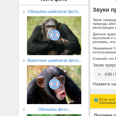
Звуки п
Обезьяна шимпанзе фото...
Звуки природ
природы абсо
регистрации 
Данные аудио
мультиков и 
рекламы, игр
Уважаемые Г
использовани
Спасибо что 
Животное шимпанзе фото...
Звуки приро
Нажмите на
Если этот
поисковые
Обезьяна фото...
Похожие з