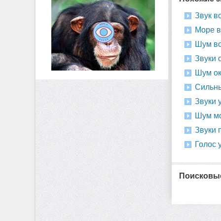
Звук в
Море в
Шум во
Звуки 
Шум ок
Сильны
Звуки 
Шум мо
Звуки 
Голос 
Поисковые