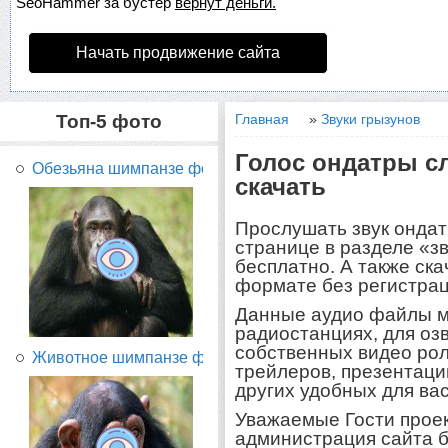
SeoHammer
за бустер
вернут деньги.
Начать продвижение сайта
Топ-5 фото
Главная
»
Звуки грызунов
Голос ондатры сл
Обезьяна шимпанзе фото...
скачать
Прослушать звук ондат
странице в разделе «з
бесплатно. А также ск
формате без регистрац
Данные аудио файлы м
радиостанциях, для оз
собственных видео рол
Животное шимпанзе фото...
трейлеров, презентаций
других удобных для вас
Уважаемые Гости прое
администрация сайта б