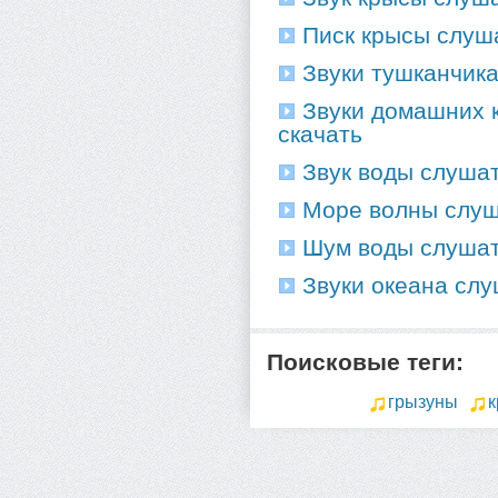
Писк крысы слуша
Звуки тушканчика
Звуки домашних к
скачать
Звук воды слушат
Море волны слуша
Шум воды слушать
Звуки океана слу
Поисковые теги:
грызуны