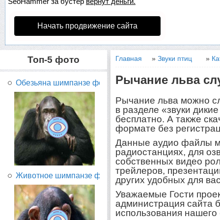
SeoHammer
за бустер
вернут деньги.
Начать продвижение сайта
Топ-5 фото
Главная
»
Звуки птиц
»
Ка
Рычание льва слу
Обезьяна шимпанзе фото...
Рычание льва можно с
в разделе «звуки дики
бесплатно. А также ск
формате без регистрац
Данные аудио файлы м
радиостанциях, для оз
собственных видео рол
трейлеров, презентаций
Животное шимпанзе фото...
других удобных для вас
Уважаемые Гости прое
администрация сайта б
использования нашего 