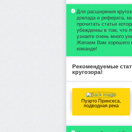
Для расширения кругоз
доклада и реферата, м
прочитать статьи кото
убежденны в том, что п
узнаете очень много у
Желаем Вам хорошего 
команде!
Рекомендуемые стат
кругозора!
Пуэрто Принсеса,
подводная река