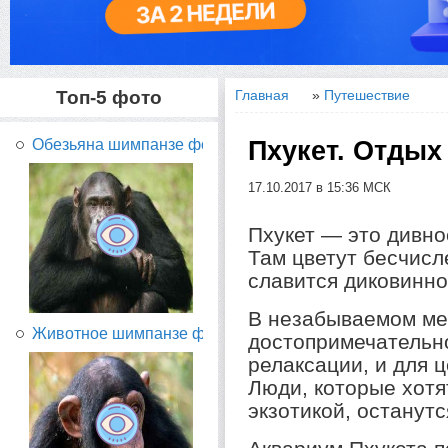
Топ-5 фото
Главная
»
Путешествие
Пхукет. Отдых
Обезьяна шимпанзе фото...
17.10.2017 в 15:36 МСК
Пхукет — это дивно
Там цветут бесчисл
славится диковинно
В незабываемом ме
Животное шимпанзе фото...
достопримечательн
релаксации, и для 
Люди, которые хотя
экзотикой, останутс