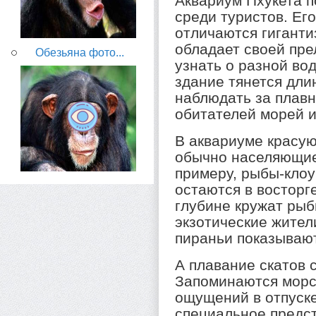
Аквариум Пхукета п
среди туристов. Его
отличаются гиганти
обладает своей пре
Обезьяна фото...
узнать о разной во
здание тянется дли
наблюдать за плав
обитателей морей и
В аквариуме красую
обычно населяющие
примеру, рыбы-клоу
остаются в восторге
глубине кружат ры
экзотические жите
пираньи показывают
А плавание скатов 
Запоминаются морск
ощущений в отпуске
специальное предс