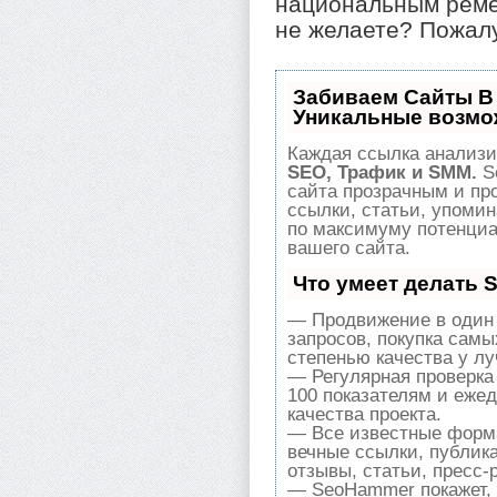
национальным ремё
не желаете? Пожал
Забиваем Сайты В
Уникальные возмо
Каждая ссылка анализи
SEO, Трафик и SMM.
S
сайта прозрачным и пр
ссылки, статьи, упомин
по максимуму потенци
вашего сайта.
Что умеет делать
— Продвижение в один 
запросов, покупка сам
степенью качества у л
— Регулярная проверка
100 показателям и еже
качества проекта.
— Все известные форма
вечные ссылки, публик
отзывы, статьи, пресс-
— SeoHammer покажет, г