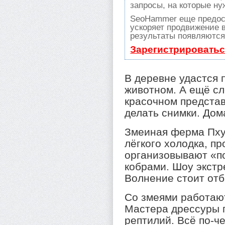
запросы, на которые ну
SeoHammer еще предос
ускоряет продвижение в
результаты появляются 
Зарегистрироватьс
В деревне удастся 
животном. А ещё сл
красочном представ
делать снимки. Дома
Змеиная ферма Пху
лёгкого холодка, п
организовывают «по
кобрами. Шоу экст
Волнение стоит отб
Со змеями работаю
Мастера дрессуры п
рептилий. Всё по-ч