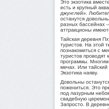
Это экзотика вмест
есть и крупный акв
джунглей». Любител
останутся довольны
разных бассейнах –
аттракционы имеют
Тайская деревня Пх
туристов. На этой 
познакомиться с м
туристов проводят
программы. Многим
мечах. Или тайский
Экзотика наяву.
Довольны останутс
пожениться. Это пр
под лазурным небо
свадебную церемон
Запросто. В дерев