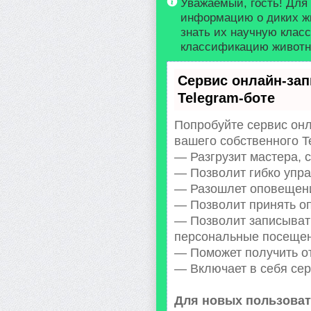
Уважаемый, гость! Для
информацию о диких ж
знать их научную клас
классификацию животно
Сервис онлайн-зап
Telegram-боте
Попробуйте сервис онл
вашего собственного T
— Разгрузит мастера, 
— Позволит гибко упра
— Разошлет оповещения
— Позволит принять оп
— Позволит записыват
персональные посещен
— Поможет получить от
— Включает в себя сер
Для новых пользоват