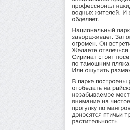
профессионал наки
водных жителей. И 
обделяет.
Национальный парк
завораживает. Запо
огромен. Он встрет
Желаете отвлечься 
Сиринат стоит посе
по тамошним пляжам
Или ощутить размах
В парке построены 
отобедать на райск
незабываемое место
внимание на чистое
прогулку по мангро
доносятся птичьи т
растительность.