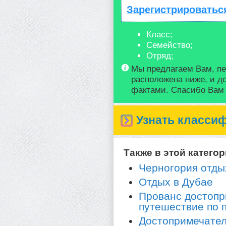
Зарегистрироватьс
Класс;
Семейство;
Отряд;
Мы предлагаем Вам, пе
расположена ниже, и д
фактами. Спасибо Вам з
Узнать класси
Также в этой категор
Черногория отды
Отдых в Дубае
Прованс достопр
путешествие по 
Достопримечател