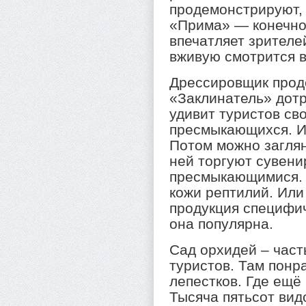
продемонстрируют, 
«Прима» — конечно,
впечатляет зрителе
вживую смотрится 
Дрессировщик прод
«Заклинатель» дотр
удивит туристов св
пресмыкающихся. И
Потом можно заглян
ней торгуют сувени
пресмыкающимися. 
кожи рептилий. Или
продукция специфич
она популярна.
Сад орхидей – час
туристов. Там понр
лепестков. Где ещё
Тысяча пятьсот ви