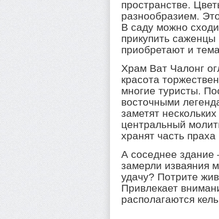
пространстве. Цве
разнообразием. Это
В саду можно сходи
прикупить саженцы 
приобретают и тема
Храм Ват Чалонг ог
красота торжестве
многие туристы. По
восточными легенд
заметят нескольких
центральный молит
хранят часть праха
А соседнее здание 
замерли изваяния м
удачу? Потрите жив
Привлекает внимани
располагаются кель