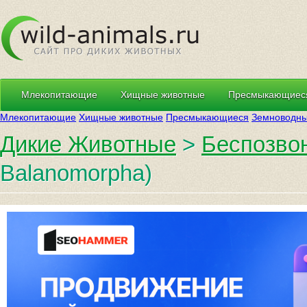
Млекопитающие
Хищные животные
Пресмыкающиес
Млекопитающие
Хищные животные
Пресмыкающиеся
Земноводн
Дикие Животные
>
Беспозво
Balanomorpha)