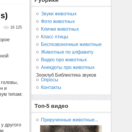
s)
Звуки животных
Фото животных
16 125
Клички животных
Класс птицы
торое
Беспозвоночные животные
Животные по алфавиту
мной
Видео про животных
Анекдоты про животных
Зооклуб Библиотека звуков
Опросы
 головы,
Контакты
н и
вум типам:
Топ-5 видео
Прирученные животные...
 у другого
ми