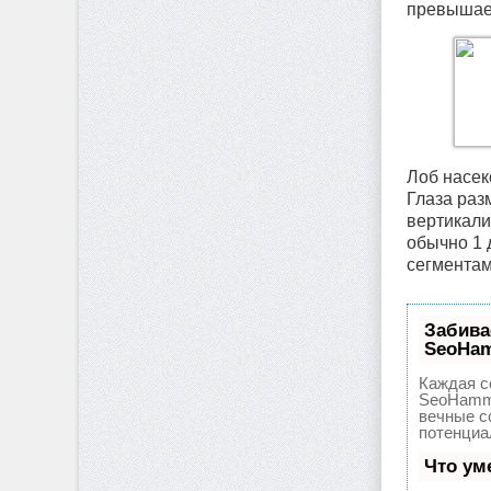
превышает
Лоб насек
Глаза раз
вертикали
обычно 1 
сегментам
Забива
SeoHa
Каждая с
SeoHamme
вечные с
потенциа
Что ум