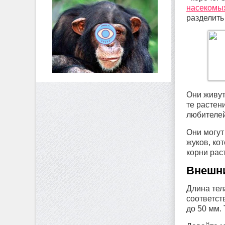
насекомы
разделить
Они живут
те растен
любителей
Они могут
жуков, ко
корни рас
Внешн
Длина тел
соответст
до 50 мм. 