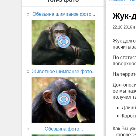
Жук-д
Обезьяна шимпанзе фото...
22.10.2016 
Жук долго
насчитыва
По статис
поверхнос
Животное шимпанзе фото...
На террит
Долгоноси
ее мы наз
получил т
Длинн
Корот
Как Вы уже
Обезьяна фото...
- короче.