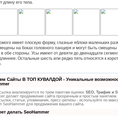
 длину его тела.
омого имеет плоскую форму, глазные яблоки маленьких раз
мещены на боках головного панциря и могут быть смещены
 в обе стороны. Усы имеют от девяти до двенадцати сегмен
длиннее. Остальные шесть или редко пять относятся к коро
.
ем Сайты В ТОП КУВАЛДОЙ - Уникальные возможнос
mmer
сылка анализируется по трем пакетам оценки:
SEO, Трафик и 
r делает продвижение сайта прозрачным и простым занятием.
сылки, статьи, упоминания, пресс-релизы - используйте по мак
л SeoHammer для продвижения вашего сайта.
еет делать SeoHammer