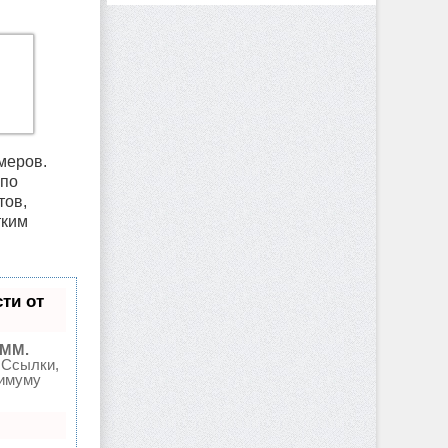
меров.
 по
тов,
тким
ти от
SMM.
 Ссылки,
симуму