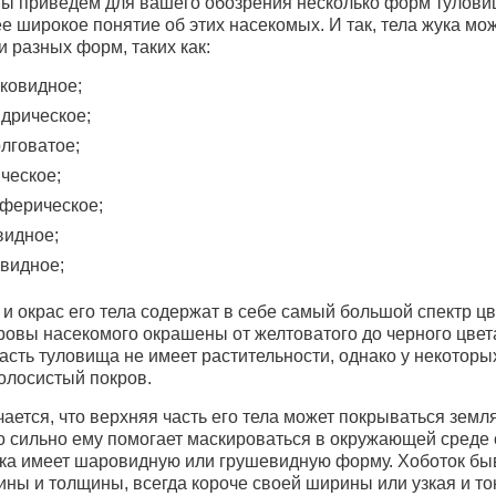
ы приведем для вашего обозрения несколько форм тулови
е широкое понятие об этих насекомых. И так, тела жука мо
и разных форм, таких как:
ковидное;
дрическое;
лговатое;
ческое;
ферическое;
идное;
видное;
 и окрас его тела содержат в себе самый большой спектр ц
ровы насекомого окрашены от желтоватого до черного цвет
асть туловища не имеет растительности, однако у некоторы
олосистый покров.
чается, что верхняя часть его тела может покрываться земл
то сильно ему помогает маскироваться в окружающей среде 
ка имеет шаровидную или грушевидную форму. Хоботок бы
ины и толщины, всегда короче своей ширины или узкая и то