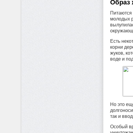
Образ 
Питаются 
молодых р
вылупилас
окружающе
Есть неко
корни дер
жуков, ко
воде и по
Но это ещ
долгоноси
так и ввод
Особый вр
уничтожаю