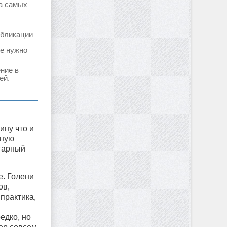
ка самых
убликации
ые нужно
ение в
ей.
.
ину что и
ьную
нтарный
е. Голени
ов,
практика,
едко, но