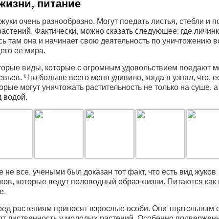
жизни, питание
жуки очень разнообразно. Могут поедать листья, стебли и п
астений. Фактически, можно сказать следующее: где личин
ь там она и начинает свою деятельность по уничтожению в
го ее мира.
торые виды, которые с огромным удовольствием поедают 
евьев. Что больше всего меня удивило, когда я узнал, что, 
торые могут уничтожать растительность не только на суше, а
д водой.
е не все, учеными был доказан тот факт, что есть вид жуков
ков, которые ведут половодный образ жизни. Питаются как 
е.
ед растениям приносят взрослые особи. Они тщательным 
т лиственность у молодых растений. Особенно подвержен