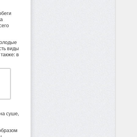
обеги
ка
сего
молодые
есть виды
 также: в
на суше,
образом
ы