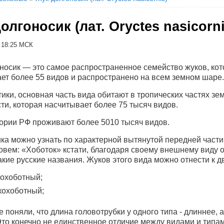
олгоносик (лат. Oryctes nasicorni
в 18:25 МСК
носик — это самое распространенное семейство жуков, ко
ет более 55 видов и распространено на всем земном шаре.
тики, основная часть вида обитают в тропических частях зе
ти, которая насчитывает более 75 тысяч видов.
ории РФ проживают более 5010 тысяч видов.
ка можно узнать по характерной вытянутой передней части
овем: «Хоботок» кстати, благодаря своему внешнему виду о
акие русские названия. Жуков этого вида можно отнести к д
охоботный;
кохоботный;
 поняли, что длина головотрубки у одного типа - длиннее, а
 Это конечно не единственное отличие между видами и типа