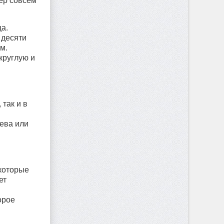
дер совсем
а.
 десяти
м.
круглую и
 так и в
ева или
екоторые
ет
орое