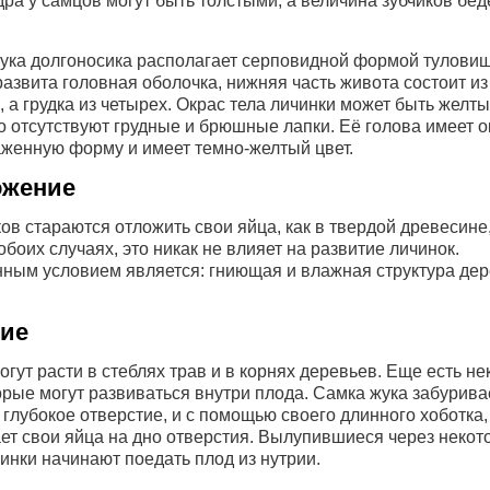
дра у самцов могут быть толстыми, а величина зубчиков бе
ука долгоносика располагает серповидной формой туловищ
развита головная оболочка, нижняя часть живота состоит из
, а грудка из четырех. Окрас тела личинки может быть желты
 отсутствуют грудные и брюшные лапки. Её голова имеет о
женную форму и имеет темно-желтый цвет.
ожение
ов стараются отложить свои яйца, как в твердой древесине,
обоих случаях, это никак не влияет на развитие личинок.
ным условием является: гниющая и влажная структура дер
тие
огут расти в стеблях трав и в корнях деревьев. Еще есть н
орые могут развиваться внутри плода. Самка жука забурива
 глубокое отверстие, и с помощью своего длинного хоботка,
т свои яйца на дно отверстия. Вылупившиеся через некот
инки начинают поедать плод из нутрии.