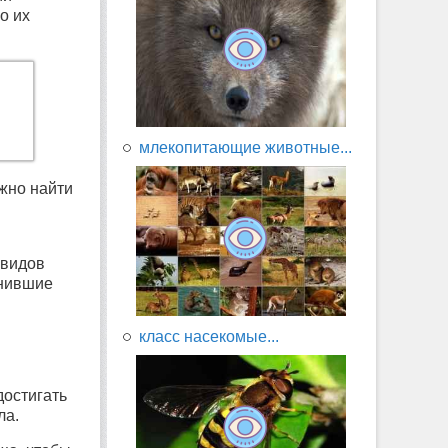
о их
млекопитающие животные...
ожно найти
 видов
гнившие
класс насекомые...
достигать
ла.