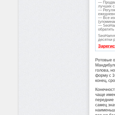
— Продви
лучших с
— Регуля
ежедневн
— Все из
(упоминан
— SeoHam
обратить
SeoHamme
десятки 
Зарегис
Ротовые о
Мандибулы
голова, н
форму с 1
конец, ср
Конечност
чаще имею
передние 
самец зна
наименьши