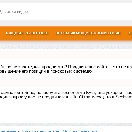
ХИЩНЫЕ ЖИВОТНЫЕ
ПРЕСМЫКАЮЩИЕСЯ ЖИВОТНЫЕ
З
т, но не знаете, как продвигать? Продвижение сайта – это не п
овышение его позиций в поисковых системах.
е самостоятельно, попробуйте технологию
Буст
, она ускоряет пр
дин запрос у вас не продвинется в Топ10 за месяц, то в
SeoHam
секомые
»
Жук-долгоносик (лат. Oryctes nasicornis)