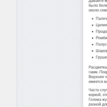
Давайте м
было боле
около сем
Палоч
Цилин
Продо
Ромби
Полус
Шаров
Груше
Расцветка
гамм. Пок
Верхняя ч
имеется в
Часто слу
коркой, э
Голова жу
разной дл