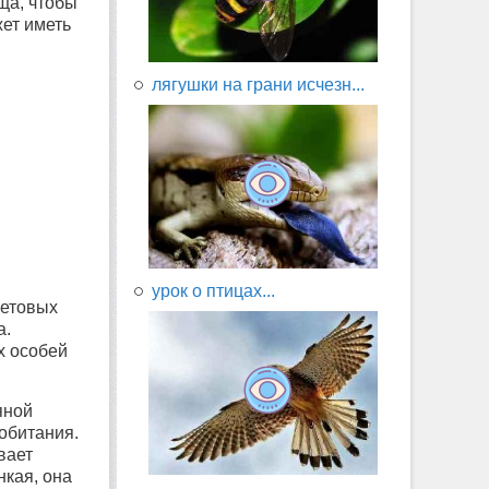
ща, чтобы
жет иметь
лягушки на грани исчезн...
урок о птицах...
ветовых
а.
х особей
яной
обитания.
вает
нкая, она