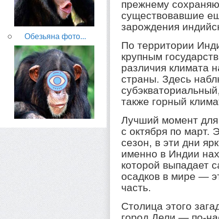
прежнему сохраняю
существовавшие ещ
зарождения индийс
Обезьяна фото...
По территории Инди
крупным государст
различия климата н
страны. Здесь наб
субэкваториальный,
также горный клима
Лучший момент для
с октября по март.
сезон, в эти дни яр
именно в Индии нах
которой выпадает 
осадков в мире — э
часть.
Столица этого зага
город Дели — по-н