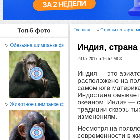
Топ-5 фото
Главная
»
Страны на карте м
Индия, страна
Обезьяна шимпанзе фото...
23.07.2017 в 16:57 МСК
Индия — это азиатс
расположено на по
самом юге материк
Индостана омывает
океаном. Индия — 
Животное шимпанзе фото...
традиции сквозь ты
изменениям.
Несмотря на появл
современности в жи