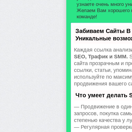
узнаете очень много у
Желаем Вам хорошего 
команде!
Забиваем Сайты В
Уникальные возмо
Каждая ссылка анализи
SEO, Трафик и SMM.
S
сайта прозрачным и пр
ссылки, статьи, упомин
используйте по макси
продвижения вашего с
Что умеет делать
— Продвижение в один
запросов, покупка сам
степенью качества у л
— Регулярная проверка