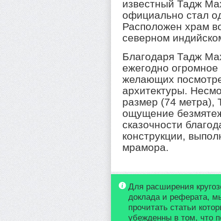
известный Тадж Мах
официально стал од
Расположен храм в
северном индийском
Благодаря Тадж Мах
ежегодно огромное 
желающих посмотре
архитектуры. Несм
размер (74 метра),
ощущение безмятеж
сказочности благод
конструкции, выпол
мрамора.
Для расширения кругоз
доклада и реферата, м
прочитать статьи кото
убежденны в том, что п