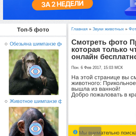
Топ-5 фото
Главная
»
Звуки животных
»
Фот
Смотреть фото П
Обезьяна шимпанзе фото...
которая только ч
онлайн бесплатн
Пон. 6 Фев 2017, 15:03 МСК
На этой странице вы с
животного: Прикольное
вышла из ванной!
Добро пожаловать в кр
Животное шимпанзе фото...
Мы внимательно поиск