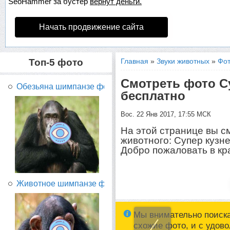
SeoHammer
за бустер
вернут деньги.
Начать продвижение сайта
Топ-5 фото
Главная
»
Звуки животных
»
Фот
Смотреть фото С
Обезьяна шимпанзе фото...
бесплатно
Вос. 22 Янв 2017, 17:55 МСК
На этой странице вы с
животного: Супер кузн
Добро пожаловать в кр
Животное шимпанзе фото...
Мы внимательно поиск
схожие фото, и с удов