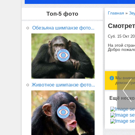
Топ-5 фото
Главная
»
Зв
Смотрет
Обезьяна шимпанзе фото...
Суб. 15 Окт 2
На этой стра
Добро пожало
Мы внимат
демонстри
Животное шимпанзе фото...
Ещё неско