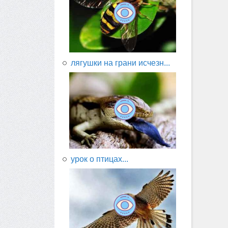
лягушки на грани исчезн...
урок о птицах...