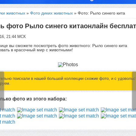
уки животных
»
Фото диких животных
» Фото: Рыло синего кита
ь фото Рыло синего китаонлайн беспла
016, 21:44 МСК
нице вы сможете посмотреть фото животного: Рыло синего кита
вать в красочный мир с животными!
ельно поискали в нашей большой коллекции схожие фото, и с удовольс
руем.
лько фото из этого набора: