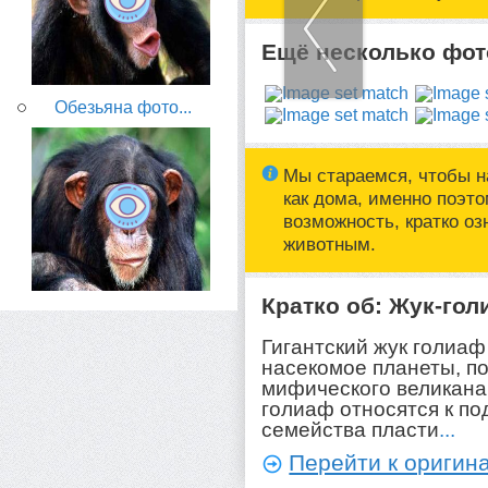
Ещё несколько фото
Обезьяна фото...
Мы стараемся, чтобы н
как дома, именно поэт
возможность, кратко о
животным.
Кратко об: Жук-го
Гигантский жук голиаф
насекомое планеты, п
мифического великана
голиаф относятся к п
семейства пласти
...
Перейти к оригина