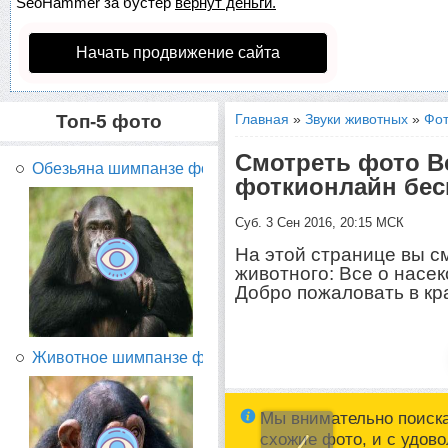
SeoHammer
за бустер
вернут деньги.
Начать продвижение сайта
Топ-5 фото
Главная
»
Звуки животных
»
Фот
Смотреть фото В
Обезьяна шимпанзе фото...
фоткионлайн бес
Суб. 3 Сен 2016, 20:15 МСК
На этой странице вы с
животного: Все о насе
Добро пожаловать в кр
Животное шимпанзе фото...
Мы внимательно поиск
схожие фото, и с удов