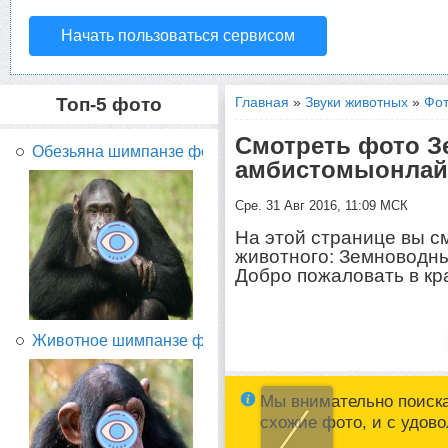
Начать пользоваться сервисом
Топ-5 фото
Главная
»
Звуки животных
»
Фот
Смотреть фото 
Обезьяна шимпанзе фото...
амбистомыонлай
Сре. 31 Авг 2016, 11:09 МСК
На этой странице вы с
животного: Земноводн
Добро пожаловать в кр
Животное шимпанзе фото...
Мы внимательно поиск
схожие фото, и с удов