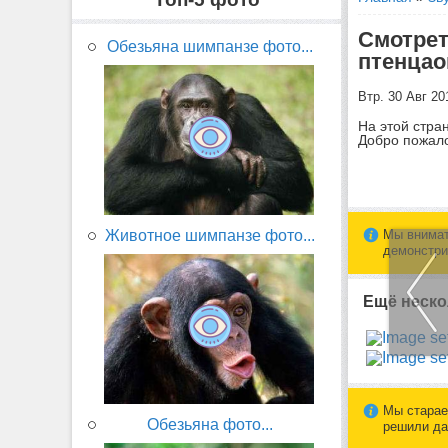
Смотрет
Обезьяна шимпанзе фото...
птенцао
Втр. 30 Авг 20
На этой стра
Добро пожало
Животное шимпанзе фото...
Мы внимат
демонстри
Ещё неско
Мы старае
Обезьяна фото...
решили да