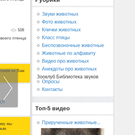
Звуки животных
Фото животных
Клички животных
508
Класс птицы
своего птенца
Беспозвоночные животные
Животные по алфавиту
Видео про животных
Анекдоты про животных
твием их Вам
Зооклуб Библиотека звуков
Опросы
Контакты
Топ-5 видео
Прирученные животные...
ому мы
ным.