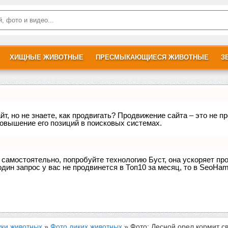
ХИЩНЫЕ ЖИВОТНЫЕ
ПРЕСМЫКАЮЩИЕСЯ ЖИВОТНЫЕ
З
т, но не знаете, как продвигать? Продвижение сайта – это не п
овышение его позиций в поисковых системах.
е самостоятельно, попробуйте технологию
Буст
, она ускоряет пр
дин запрос у вас не продвинется в Топ10 за месяц, то в
SeoHam
уки животных
»
Фото диких животных
» Фото: Лесной орел кормит с