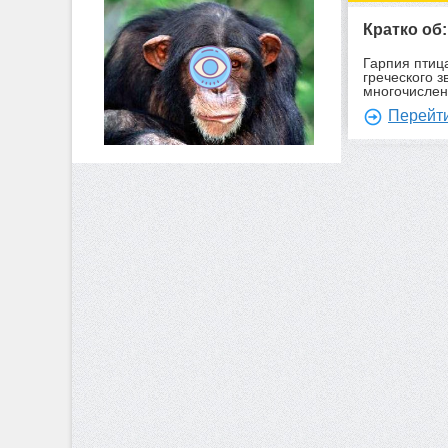
Кратко об
Гарпия птиц
греческого 
многочисле
Перейти