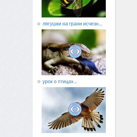
лягушки на грани исчезн...
урок о птицах...