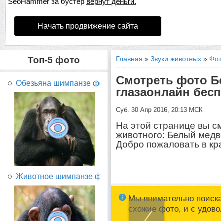
SeoHammer
за бустер
вернут деньги.
Начать продвижение сайта
Топ-5 фото
Главная
»
Звуки животных
»
Фот
Смотреть фото Б
Обезьяна шимпанзе фото...
глазаонлайн бес
Суб. 30 Апр 2016, 20:13 МСК
На этой странице вы с
животного: Белый медв
Добро пожаловать в кр
Животное шимпанзе фото...
Мы внимательно поиск
схожие фото, и с удов