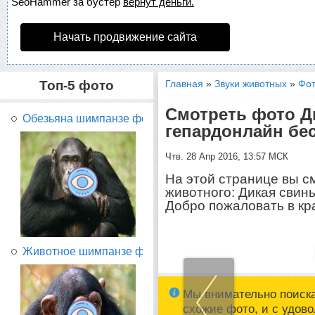
SeoHammer
за бустер
вернут деньги.
Начать продвижение сайта
Топ-5 фото
Главная
»
Звуки животных
»
Фот
Смотреть фото Д
Обезьяна шимпанзе фото...
гепардонлайн бе
Чтв. 28 Апр 2016, 13:57 МСК
На этой странице вы с
животного: Дикая свинь
Добро пожаловать в кр
Животное шимпанзе фото...
Мы внимательно поиск
схожие фото, и с удов