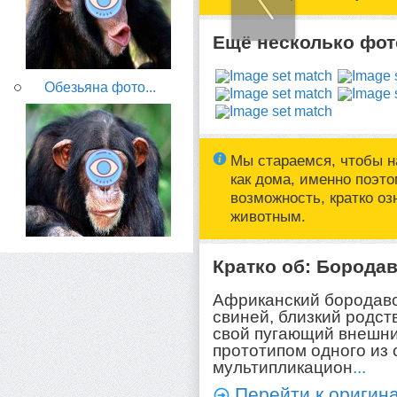
Ещё несколько фото
Обезьяна фото...
Мы стараемся, чтобы н
как дома, именно поэт
возможность, кратко о
животным.
Кратко об: Борода
Африканский бородаво
свиней, близкий родст
свой пугающий внешни
прототипом одного из
мультипликацион
...
Перейти к оригина