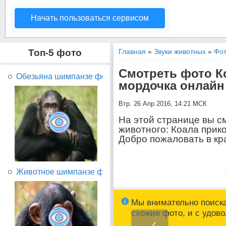
Начать пользоваться сервисом
Топ-5 фото
Главная
»
Звуки животных
»
Фот
Смотреть фото К
Обезьяна шимпанзе фото...
мордочка онлайн
Втр. 26 Апр 2016, 14:21 МСК
На этой странице вы с
животного: Коала прик
Добро пожаловать в кр
Животное шимпанзе фото...
Мы внимательно поиск
схожие фото, и с удов