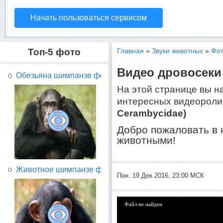
Начать пользоваться сервисом
Топ-5 фото
Главная
»
Звуки животных
»
Фот
Видео дровосеки
Обезьяна шимпанзе фото...
На этой странице вы н
интересных видеороли
Cerambycidae)
Добро пожаловать в 
животными!
Животное шимпанзе фото...
Пон. 19 Дек 2016, 23:00 МСК
Файл не найден