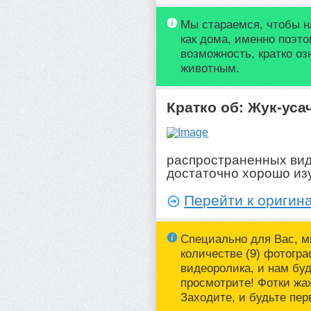
Мы стараемся, чтобы н
как дома, именно поэт
возможность, кратко о
животным.
Кратко об: Жук-уса
распространенных вид
достаточно хорошо изу
Перейти к оригина
Специально для Вас, 
количестве (9) фотогр
видеоролика, и нам буд
просмотрите! Фотки жа
Заходите, и будьте пе