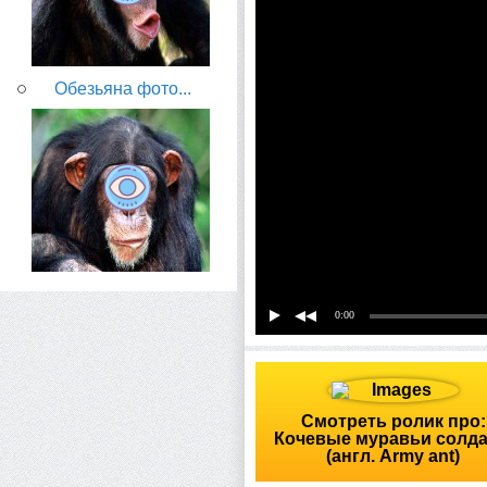
Обезьяна фото...
0:00
Смотреть ролик про:
Кочевые муравьи солд
(англ. Army ant)