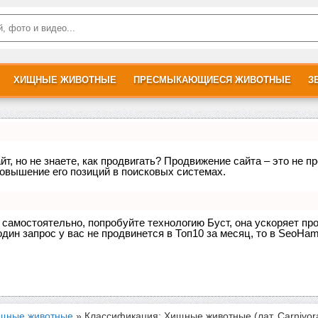
ХИЩНЫЕ ЖИВОТНЫЕ
ПРЕСМЫКАЮЩИЕСЯ ЖИВОТНЫЕ
З
т, но не знаете, как продвигать? Продвижение сайта – это не п
овышение его позиций в поисковых системах.
е самостоятельно, попробуйте технологию
Буст
, она ускоряет пр
дин запрос у вас не продвинется в Топ10 за месяц, то в
SeoHam
щные животные
» Классификация: Хищные животные (лат. Carnivor