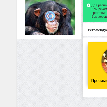
Для расши
Вам реком
прочтения
Вам хорош
Рекоменду
Пресмык