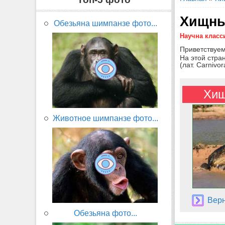
Хищны
Обезьяна шимпанзе фото...
Научна класс
Приветствуем
На этой стра
(лат. Carnivor
Хищ
Животное шимпанзе фото...
Верн
Обезьяна фото...