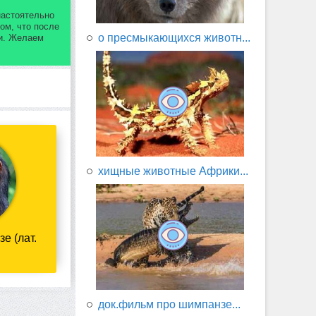
настоятельно
ом, что после
о пресмыкающихся животн...
ии. Желаем
хищные животные Африки...
е (лат.
док.фильм про шимпанзе...